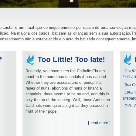
o cristã, é um ritual que começou primeiro por causa de uma convicção mas
adição. Na maioria dos casos, batizam as crianças sem a sua autorização.Tra
consentimento não é estabelecido e o acto do batizado consequentemente, i
?
Too Little! Too late!
Recently, you have seen the Catholic Church
CHURC
react to the numerous scandals it has caused.
FOR AB
Whether they are accusations of pedophilia,
Sex Cr
rapes of nuns, abortions of nuns or financial
1962 V
scandals, there seems to be no end, and this is
allegati
only the tip of the iceberg. Well, those American
Cardinals were quite a sight as they paraded in
Talks 
front of their pope!
[ read more ]