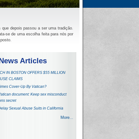
 que depois passou a ser uma tradição.
ta-se de uma escolha feita para nós por
mposto.
News Articles
H IN BOSTON OFFERS $55 MILLION
USE CLAIMS
imes Cover-Up By Vatican?
atican document: Keep sex misconduct
ons secret
Delay Sexual Abuse Suits in California
More...